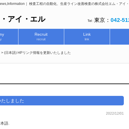
ews,Information｜ 検査工程の自動化、生産ライン改善検査の株式会社エム・アイ
ム・アイ・エル
東京：
042-51
Tel :
ny
Recruit
Link
y
recruit
link
n
>
(日本語) HPリンク情報を更新いたしました
いたしました
2022/12/01
日本語
.